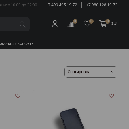
ты: с 10:00 до 22:00
+7 499 495 19-72
+7 980 128 19-72
0
0
0
0 ₽
околад и конфеты