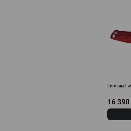
Сигарный но
16 390