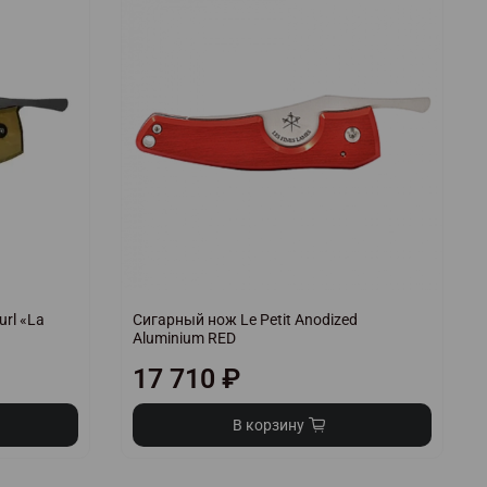
url «La
Сигарный нож Le Petit Anodized
Aluminium RED
17 710 ₽
В корзину