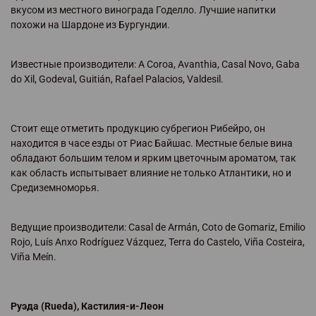
вкусом из местного винограда Годелло. Лучшие напитки
похожи на Шардоне из Бургундии.
Известные производители: A Coroa, Avanthia, Casal Novo, Gaba
do Xil, Godeval, Guitián, Rafael Palacios, Valdesil.
Стоит еще отметить продукцию субрегион Рибейро, он
находится в часе езды от Риас Байшас. Местные белые вина
обладают большим телом и ярким цветочным ароматом, так
как область испытывает влияние не только Атлантики, но и
Средиземноморья.
Ведущие производители: Casal de Armán, Coto de Gomariz, Emilio
Rojo, Luís Anxo Rodríguez Vázquez, Terra do Castelo, Viña Costeira,
Viña Meín.
Руэда (Rueda), Кастилия-и-Леон