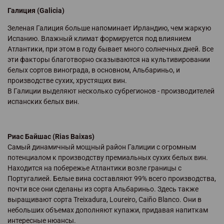
Галиция (Galicia)
Зеленая Галиция больше напоминает Ирландию, чем жаркую
Испанию. Влажный климат формируется под влиянием
Атлантики, при этом в году бывает много солнечных дней. Все
эти факторы благотворно сказываются на культивировании
белых сортов винограда, в основном, Альбариньо, и
производстве сухих, хрустящих вин.
В Галиции выделяют несколько субрегионов - производителей
испанских белых вин.
Риас Байшас (Rias Baixas)
Самый динамичный мощный район Галиции с огромным
потенциалом к производству премиальных сухих белых вин.
Находится на побережье Атлантики возле границы с
Португалией. Белые вина составляют 99% всего производства,
почти все они сделаны из сорта Альбариньо. Здесь также
выращивают сорта Treixadura, Loureiro, Caiño Blanco. Они в
небольших объемах дополняют купажи, придавая напиткам
интересные нюансы.