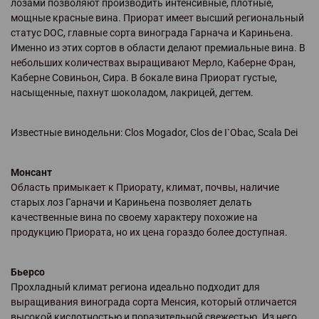
лозами позволяют производить интенсивные, плотные,
мощные красные вина. Приорат имеет высший региональный
статус DOC, главные сорта винограда Гарнача и Кариньена.
Именно из этих сортов в области делают премиальные вина. В
небольших количествах выращивают Мерло, Каберне Фран,
Каберне Совиньон, Сира. В бокале вина Приорат густые,
насыщенные, пахнут шоколадом, лакрицей, дегтем.
Известные винодельни: Clos Mogador, Clos de I`Obac, Scala Dei
Монсант
Область примыкает к Приорату, климат, почвы, наличие
старых лоз Гарначи и Кариньена позволяет делать
качественные вина по своему характеру похожие на
продукцию Приората, но их цена гораздо более доступная.
Бьерсо
Прохладный климат региона идеально подходит для
выращивания винограда сорта Менсия, который отличается
высокой кислотностью и поразительной свежестью. Из него