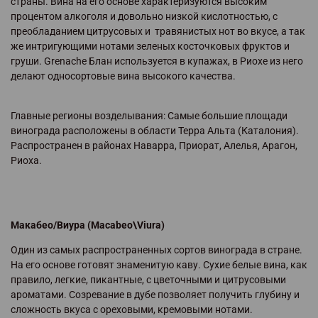
страны. Вина на его основе характеризуются высоким
процентом алкоголя и довольно низкой кислотностью, с
преобладанием цитрусовых и травянистых нот во вкусе, а так
же интригующими нотами зеленых косточковых фруктов и
груши. Grenache Блан используется в купажах, в Риохе из него
делают односортовые вина высокого качества.
Главные регионы возделывания: Самые большие площади
винограда расположены в области Терра Альта (Каталония).
Распространен в районах Наварра, Приорат, Алелья, Арагон,
Риоха.
Макабео/Виура (Macabeo\Viura)
Один из самых распространенных сортов винограда в стране.
На его основе готовят знаменитую каву. Сухие белые вина, как
правило, легкие, пикантные, с цветочными и цитрусовыми
ароматами. Созревание в дубе позволяет получить глубину и
сложность вкуса с ореховыми, кремовыми нотами.