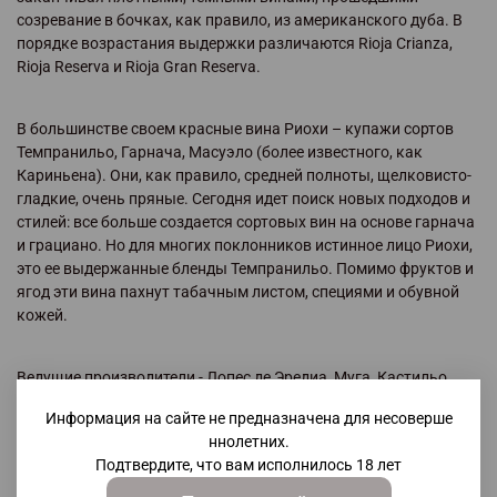
созревание в бочках, как правило, из американского дуба. В
порядке возрастания выдержки различаются Rioja Crianza,
Rioja Reserva и Rioja Gran Reserva.
В большинстве своем красные вина Риохи – купажи сортов
Темпранильо, Гарнача, Масуэло (более известного, как
Кариньена). Они, как правило, средней полноты, щелковисто-
гладкие, очень пряные. Сегодня идет поиск новых подходов и
стилей: все больше создается сортовых вин на основе гарнача
и грациано. Но для многих поклонников истинное лицо Риохи,
это ее выдержанные бленды Темпранильо. Помимо фруктов и
ягод эти вина пахнут табачным листом, специями и обувной
кожей.
Ведущие производители - Лопес де Эредиа, Муга, Кастильо
Игай, Фаустино.
Информация на сайте не предназначена для несоверше
ннолетних.
Известные винодельни: Bodegas Bilbaínas
Подтвердите, что вам исполнилось 18 лет