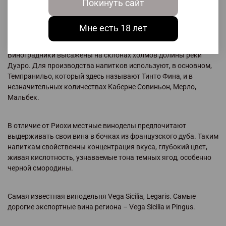
Покинуть сайт
Рибера-дель-Дуэро
Производит элитные красные вина, по качеству не
Мне есть 18 лет
уступающие лучшим образцам Бордо, Тосканы, Калифорнии.
Регион расположен на на территории Кастиллии и Леона.
Виноградники высажены на склонах холмов долины реки
Дуэро. Для производства напитков используют, в основном,
Темпранильо, который здесь называют Тинто Фина, и в
незначительных количествах Каберне Совиньон, Мерло,
Мальбек.
В отличие от Риохи местные виноделы предпочитают
выдерживать свои вина в бочках из французского дуба. Таким
напиткам свойственны концентрация вкуса, глубокий цвет,
живая кислотность, узнаваемые тона темных ягод, особенно
черной смородины.
Самая известная винодельня Vega Sicilia, Legaris. Самые
дорогие экспортные вина региона – Vega Sicilia и Pingus.