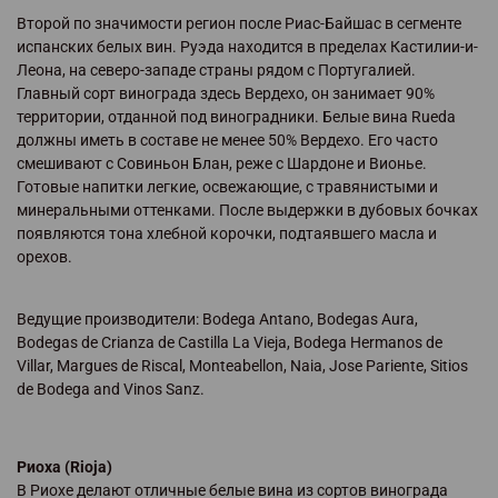
Второй по значимости регион после Риас-Байшас в сегменте
испанских белых вин. Руэда находится в пределах Кастилии-и-
Леона, на северо-западе страны рядом с Португалией.
Главный сорт винограда здесь Вердехо, он занимает 90%
территории, отданной под виноградники. Белые вина Rueda
должны иметь в составе не менее 50% Вердехо. Его часто
смешивают с Совиньон Блан, реже с Шардоне и Вионье.
Готовые напитки легкие, освежающие, с травянистыми и
минеральными оттенками. После выдержки в дубовых бочках
появляются тона хлебной корочки, подтаявшего масла и
орехов.
Ведущие производители: Bodega Antano, Bodegas Aura,
Bodegas de Crianza de Castilla La Vieja, Bodega Hermanos de
Villar, Margues de Riscal, Monteabellon, Naia, Jose Pariente, Sitios
de Bodega and Vinos Sanz.
Риоха (Rioja)
В Риохе делают отличные белые вина из сортов винограда