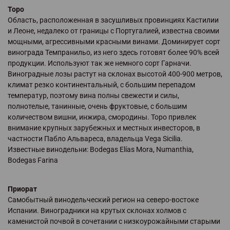
Торо
Область, расположенная в засушливых провинциях Кастилии
и Леоне, недалеко от границы с Португалией, известна своими
мощными, агрессивными красными винами. Доминирует сорт
винограда Темпранильо, из него здесь готовят более 90% всей
продукции. Используют так же немного сорт Гарначи.
Виноградные лозы растут на склонах высотой 400-900 метров,
климат резко континентальный, с большим перепадом
температур, поэтому вина полны свежести и силы,
полнотелые, танинные, очень фруктовые, с большим
количеством вишни, инжира, смородины. Торо привлек
внимание крупных зарубежных и местных инвесторов, в
частности Пабло Альвареса, владельца Vega Sicilia.
Известные винодельни: Bodegas Elías Mora, Numanthia,
Bodegas Farina
Приорат
Самобытный винодельческий регион на северо-востоке
Испании. Виноградники на крутых склонах холмов с
каменистой почвой в сочетании с низкоурожайными старыми