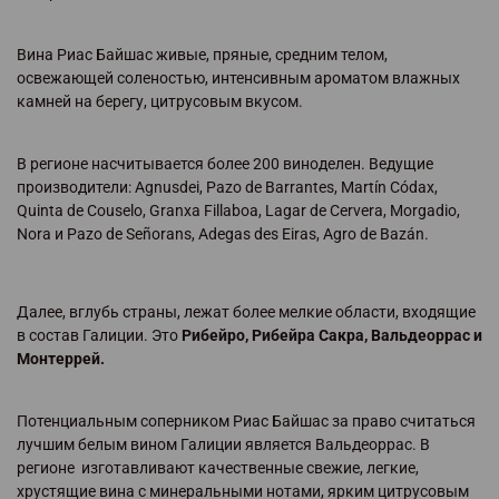
Вина Риас Байшас живые, пряные, средним телом,
освежающей соленостью, интенсивным ароматом влажных
камней на берегу, цитрусовым вкусом.
В регионе насчитывается более 200 виноделен. Ведущие
производители: Agnusdei, Pazo de Barrantes, Martín Códax,
Quinta de Couselo, Granxa Fillaboa, Lagar de Cervera, Morgadio,
Nora и Pazo de Señorans, Adegas des Eiras, Agro de Bazán.
Далее, вглубь страны, лежат более мелкие области, входящие
в состав Галиции. Это
Рибейро, Рибейра Сакра, Вальдеоррас и
Монтеррей.
Потенциальным соперником Риас Байшас за право считаться
лучшим белым вином Галиции является Вальдеоррас. В
регионе изготавливают качественные свежие, легкие,
хрустящие вина с минеральными нотами, ярким цитрусовым