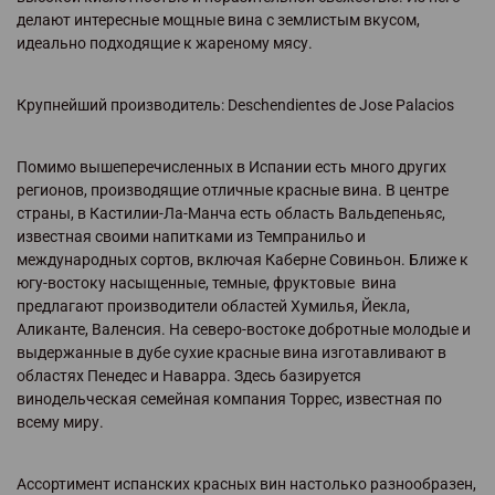
делают интересные мощные вина с землистым вкусом,
идеально подходящие к жареному мясу.
Крупнейший производитель: Deschendientes de Jose Palacios
Помимо вышеперечисленных в Испании есть много других
регионов, производящие отличные красные вина. В центре
страны, в Кастилии-Ла-Манча есть область Вальдепеньяс,
известная своими напитками из Темпранильо и
международных сортов, включая Каберне Совиньон. Ближе к
югу-востоку насыщенные, темные, фруктовые вина
предлагают производители областей Хумилья, Йекла,
Аликанте, Валенсия. На северо-востоке добротные молодые и
выдержанные в дубе сухие красные вина изготавливают в
областях Пенедес и Наварра. Здесь базируется
винодельческая семейная компания Торрес, известная по
всему миру.
Ассортимент испанских красных вин настолько разнообразен,