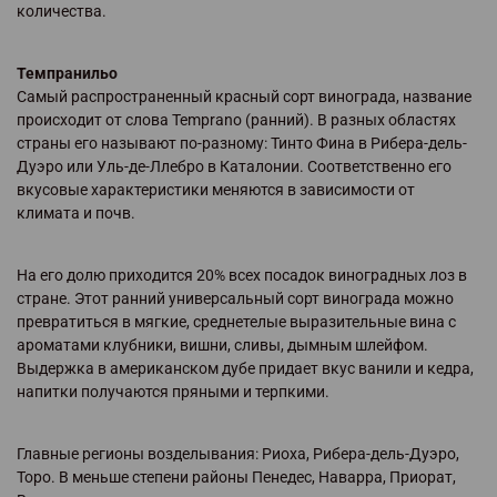
количества.
Темпранильо
Самый распространенный красный сорт винограда, название
происходит от слова Temprano (ранний). В разных областях
страны его называют по-разному: Тинто Фина в Рибера-дель-
Дуэро или Уль-де-Ллебро в Каталонии. Соответственно его
вкусовые характеристики меняются в зависимости от
климата и почв.
На его долю приходится 20% всех посадок виноградных лоз в
стране. Этот ранний универсальный сорт винограда можно
превратиться в мягкие, среднетелые выразительные вина с
ароматами клубники, вишни, сливы, дымным шлейфом.
Выдержка в американском дубе придает вкус ванили и кедра,
напитки получаются пряными и терпкими.
Главные регионы возделывания: Риоха, Рибера-дель-Дуэро,
Торо. В меньше степени районы Пенедес, Наварра, Приорат,