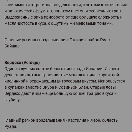
зависимости от региона возделывания, с нотами косточковых
и экзотических фруктов, запахом цветов и скошенных трав.
Выдержанные вина приобретают еще большую сложность и
маслянистость вкуса, с ощутимыми медовыми тонами.
Главные регионы возделывания: Галиция, район Риас-
Байшас.
Вердехо (Verdejo)
Один из лучших сортов белого винограда Испании. Из него
делают пикантные травянистые молодые вина с приятной
кислинкой и освежающим цитрусовым вкусом. Используется
в купажах вместе с Виура и Совиньон Блан. Старые лозы
Вердехо дают винам еще большую концентрацию вкуса и
глубину.
Главный регион возделывания - Кастилия и Леон, область
Руэда.