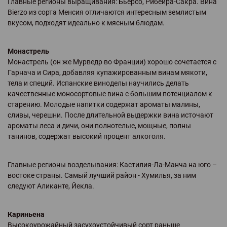
Главные регионы выращивания: Бьерсо, Рибейра-Сакра. Вина
Bierzo из сорта Менсия отличаются интересным землистым
вкусом, подходят идеально к мясным блюдам.
Монастрель
Монастрель (он же Мурведр во Франции) хорошо сочетается с
Гарнача и Сира, добавляя купажированным винам мякоти,
тела и специй. Испанские виноделы научились делать
качественные моносортовые вина с большим потенциалом к
старению. Молодые напитки содержат ароматы малины,
сливы, черешни. После длительной выдержки вина источают
ароматы леса и дичи, они полнотелые, мощные, полны
танинов, содержат высокий процент алкоголя.
Главные регионы возделывания: Кастилия-Ла-Манча на юго –
востоке страны. Самый лучший район - Хумилья, за ним
следуют Аликанте, Йекла.
Кариньена
Высокоурожайный засухоустойчивый сорт раньше