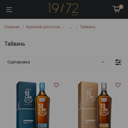
0
Главная
Крепкий алкоголь
...
Тайвань
Тайвань