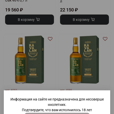
Oak 46% 0,7 л
л
19 560 ₽
22 150 ₽
В корзину
В корзину
арт.
9752
арт.
4585
Виски Kavalan Solist ex-
Виски Kavalan Solist ex-
Информация на сайте не предназначена для несоверше
Bourbon Cask Single Cask
Bourbon Cask Single Cask
Strength 56,3% 0,7 л
Strength 57,1% 0,7 л
ннолетних.
Подтвердите, что вам исполнилось 18 лет
22 940 ₽
22 940 ₽