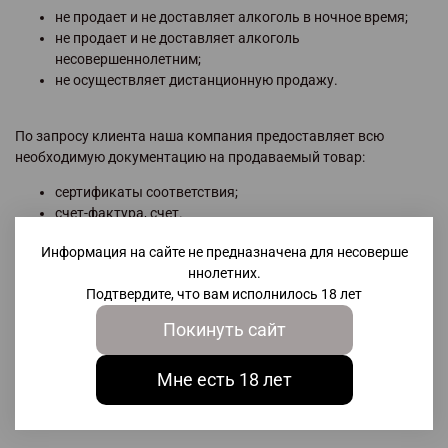
не продает и не доставляет алкоголь в ночное время;
не продает и не доставляет алкоголь
несовершеннолетним;
не осуществляет дистанционную продажу.
По запросу клиента наша компания предоставляет всю
необходимую документацию на продаваемый товар:
сертификаты соответствия;
счет-фактура, счет.
Информация на сайте не предназначена для несоверше
ннолетних.
Совершить оплату Вы можете несколькими способами:
Подтвердите, что вам исполнилось 18 лет
Наличными.
Покинуть сайт
Картой VISA/Mastercard/МИР.
По счету для организаций.
Мне есть 18 лет