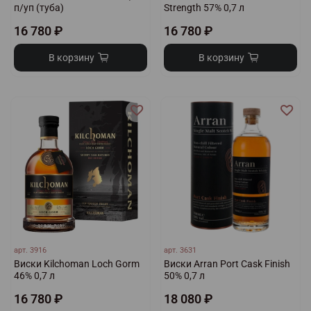
п/уп (туба)
Strength 57% 0,7 л
16 780 ₽
16 780 ₽
В корзину
В корзину
арт.
3916
арт.
3631
Виски Kilchoman Loch Gorm
Виски Arran Port Cask Finish
46% 0,7 л
50% 0,7 л
16 780 ₽
18 080 ₽