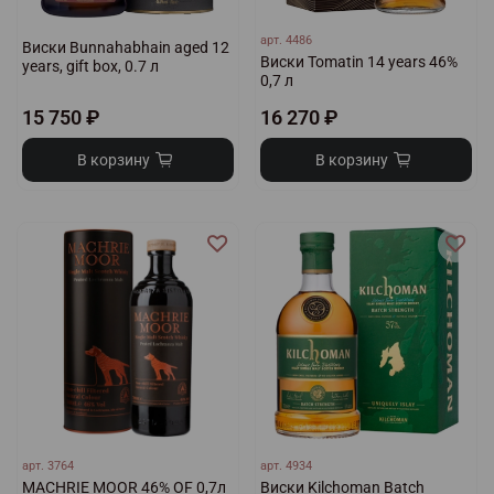
арт.
4486
Виски Bunnahabhain aged 12
Виски Tomatin 14 years 46%
years, gift box, 0.7 л
0,7 л
15 750 ₽
16 270 ₽
В корзину
В корзину
арт.
3764
арт.
4934
MACHRIE MOOR 46% OF 0,7л
Виски Kilchoman Batch