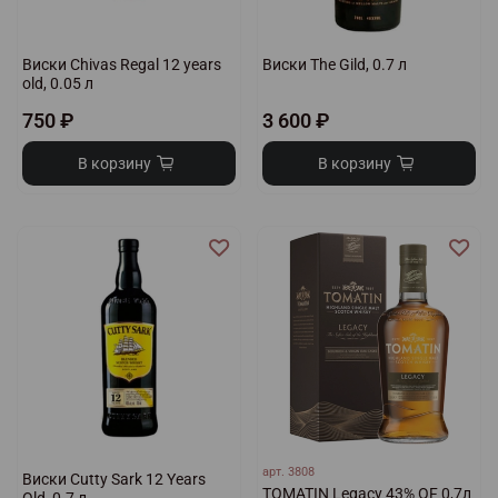
Виски Chivas Regal 12 years
Виски The Gild, 0.7 л
old, 0.05 л
750 ₽
3 600 ₽
В корзину
В корзину
арт.
3808
Виски Cutty Sark 12 Years
TOMATIN Legacy 43% OF 0,7л