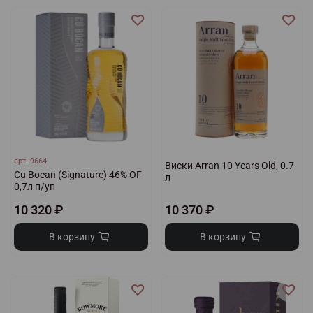
арт.
9664
Виски Arran 10 Years Old, 0.7
Cu Bocan (Signature) 46% OF
л
0,7л п/уп
10 320 ₽
10 370 ₽
В корзину
В корзину