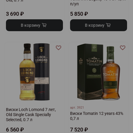
Old, 0.7 л
п/уп
3 690 ₽
5 850 ₽
В корзину
В корзину
арт.
3921
Виски Loch Lomond 7 лет,
Виски Tomatin 12 years 43%
Old Single Cask Specially
0,7 л
Selected, 0.7 л
6 560 ₽
7 520 ₽