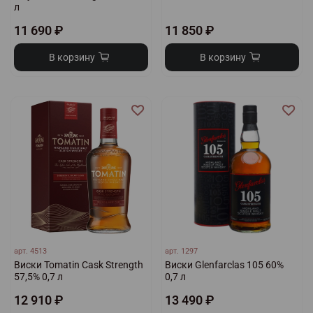
л
11 690 ₽
11 850 ₽
В корзину
В корзину
арт.
4513
арт.
1297
Виски Tomatin Cask Strength
Виски Glenfarclas 105 60%
57,5% 0,7 л
0,7 л
12 910 ₽
13 490 ₽