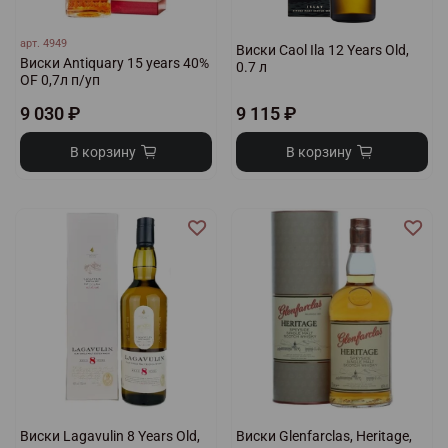
арт.
4949
Виски Caol Ila 12 Years Old,
Виски Antiquary 15 years 40%
0.7 л
OF 0,7л п/уп
9 030 ₽
9 115 ₽
В корзину
В корзину
Виски Lagavulin 8 Years Old,
Виски Glenfarclas, Heritage,