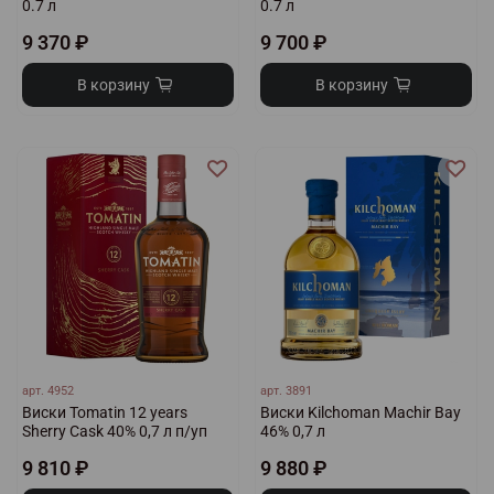
0.7 л
0.7 л
9 370 ₽
9 700 ₽
В корзину
В корзину
арт.
4952
арт.
3891
Виски Tomatin 12 years
Виски Kilchoman Machir Bay
Sherry Cask 40% 0,7 л п/уп
46% 0,7 л
9 810 ₽
9 880 ₽