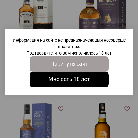
Информация на сайте не предназначена для несоверше
ннолетних.
арт.
4552
Подтвердите, что вам исполнилось 18 лет
Виски Bowmore 12 Years Old,
Виски Kilchoman Sanaig 46%
0.7 л
Покинуть сайт
0,7 л
10 605 ₽
10 970 ₽
Мне есть 18 лет
В корзину
В корзину