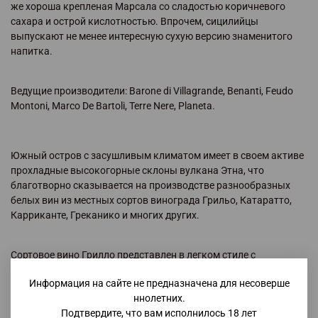
же хороша крепленая Марсала со сладостью коричневого
сахара и острой кислотностью. Впрочем, сицилийцы
выпускают не менее интересную сухую версию знаменитого
напитка.
Ведущие производители: Barone di Villagrande, Benanti, Feudo
Montoni, Marco De Bartoli, Terre Nere, Planeta.
Южный остров с засушливым климатом имеет в своем активе
прохладные высокогорные склоны вулкана Этна, что
благотворно сказывается на производстве разнообразных
белых вин из местных сортов винограда Грильо, Катаратто,
Карриканте, Греканико и многих других.
Сортовое вино Грилло представлен в легком стиле с
цветочными ароматами и острым цитрусовым вкусом с
Информация на сайте не предназначена для несоверше
травянистыми нотами. После выдержки в бочках получаются
ннолетних.
сложные минеральные напитки с ароматами яблок, персиков,
Подтвердите, что вам исполнилось 18 лет
цитрусовых.