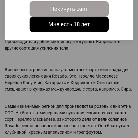
Покинуть сайт
На международном рынке ценятся колоритные вина,
изготовленные из сорта Карриканте. Они обладают отличной
Мне есть 18 лет
кислотностью, минеральным вкусом с оттенками цитрусовых,
белых фруктов и аниса, большим потенциалом старения.
Производители добавляют иногда в купаж с Карриканте
другие сорта для усиления тела.
Виноделы острова используют местные сорта винограда для
своих сухих легких вин Rosado. Это Нерелло Маскалезе,
Нерелло Капуччио, Катаррато и Корриканте. Они так же
смешивают в купажах международные сорта, например, Сира.
Самый значимый регион для производства розовых вин Этна
DOC. На богатых минералами вулканических почвах растет
сорт Нерелло Маскалезе, из которого делают великолепное
Rosado нежно-розового и лососевого цветов. Оно благоухает
клубникой, красным апельсином и грепфрутом,