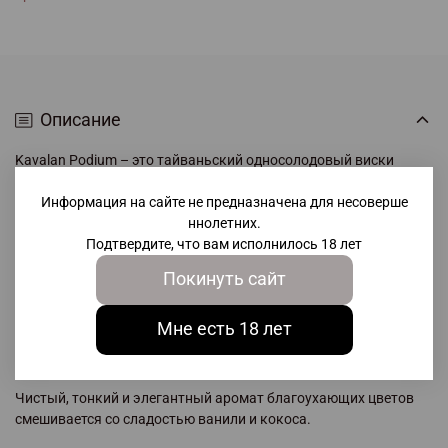
Описание
Kavalan Podium – это тайваньский односолодовый виски
премиум-класса, созданный из лучшего ячменя после
Информация на сайте не предназначена для несоверше
пятилетней выдержки. Вискикурня расположена в регионе И-
ннолетних.
Лан, известном своей чистой водой и уникальным
Подтвердите, что вам исполнилось 18 лет
микроклиматом. Продукт обладает крепостью 46%,
разливается по бутылкам объемом 0,7 литра. Насладитесь
Покинуть сайт
изысканным вкусом и ароматом этого исключительного
напитка, подчеркнувшего традиции высочайшего качества
Мне есть 18 лет
бренда KAVALAN.
Аромат
Чистый, тонкий и элегантный аромат благоухающих цветов
смешивается со сладостью ванили и кокоса.