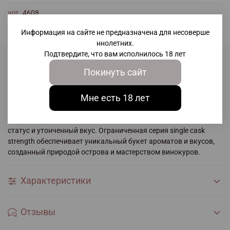
арт.
4608
Информация на сайте не предназначена для несоверше
ннолетних.
Подтвердите, что вам исполнилось 18 лет
Покинуть сайт
Описание
Мне есть 18 лет
Kavalan Solist Manzanilla – исключительный односолодовый
виски из региона И-Лан (Тайвань), выделяющийся крепостью
57,1%. Это напиток премиум-класса, подчеркивающий ваш
статус и утонченный вкус. Ограниченная серия single cask
strength обеспечивает уникальный букет ароматов и вкусов,
созданный природой острова и мастерством винокуров.
Характеристики
Отзывы