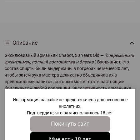
Описание
Эксклюзивный арманьяк
Chabot, 30 Years Old
—
"современный
джентльмен, полный достоинства и блеска"
. Входящие в его
состав спирты были выдержаны в погребах не менее 30 лет,
чтобы затем рука мастера деликатно объединила их в
превосходный напиток, который может стать настоящим
бриллиантом любой коллекции. Эксклюзивность арманьяка
подтверждается и количеством выпущенных экземпляров —
Информация на сайте не предназначена для несоверше
всего 5000 флаконов, каждый из которых обладает
ннолетних.
индивидуальным паспортом.
Подтвердите, что вам исполнилось 18 лет
Процесс производства арманьяка
Chabot
— это настоящее
Покинуть сайт
волшебство, позволяющее превратить обычный виноград в
жидкое золото. Но волшебства не произошло бы, если бы не
Мне есть 18 лет