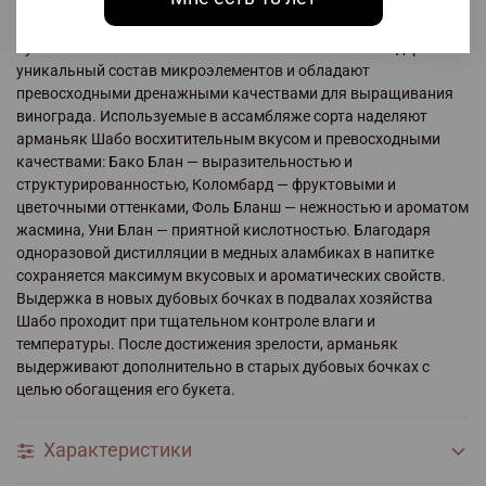
контролировались все этапы создания арманьяка — от
получения высококачественного урожая и до розлива по
бутылкам. Местные известково-глинистые почвы содержат
уникальный состав микроэлементов и обладают
превосходными дренажными качествами для выращивания
винограда. Используемые в ассамбляже сорта наделяют
арманьяк Шабо восхитительным вкусом и превосходными
качествами: Бако Блан — выразительностью и
структурированностью, Коломбард — фруктовыми и
цветочными оттенками, Фоль Бланш — нежностью и ароматом
жасмина, Уни Блан — приятной кислотностью. Благодаря
одноразовой дистилляции в медных аламбиках в напитке
сохраняется максимум вкусовых и ароматических свойств.
Выдержка в новых дубовых бочках в подвалах хозяйства
Шабо проходит при тщательном контроле влаги и
температуры. После достижения зрелости, арманьяк
выдерживают дополнительно в старых дубовых бочках с
целью обогащения его букета.
Характеристики