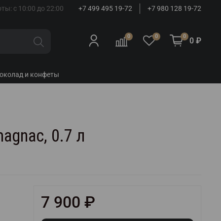
ты: с 10:00 до 22:00
+7 499 495 19-72
+7 980 128 19-72
0
0
0
0 ₽
околад и конфеты
magnac, 0.7 л
7 900 ₽