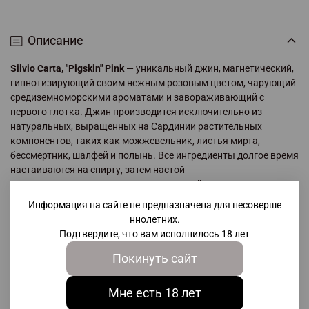
Описание
Silvio Carta, "Pigskin" Pink
— уникальный джин, магнетический,
гипнотизирующий своим нежным розовым цветом, чарующий
средиземноморскими ароматами и завораживающий с
первого глотка. Джин производится исключительно из
натуральных, выращенных на Сардинии растительных
компонентов, таких как можжевельник, листья мирта,
бессмертник, шалфей и полынь. Все ингредиенты долгое время
настаиваются на спирту, затем настой
подвергается дистилляции. В полученный дистиллят
добавляется настой из собранных вручную лесных ягод,
Информация на сайте не предназначена для несоверше
благодаря чему джин приобретает свой розовый
ннолетних.
цвет.
"Пигскин" Пинк
обладает очень интенсивным ароматом
Подтвердите, что вам исполнилось 18 лет
с тонкими, но выразительными морскими нотками, тонами
средиземноморского маквиса и полыни. Он насыщенно
Покинуть сайт
пряный и одновременно утонченный, в нем оживает дух самой
Сардинии!
Мне есть 18 лет