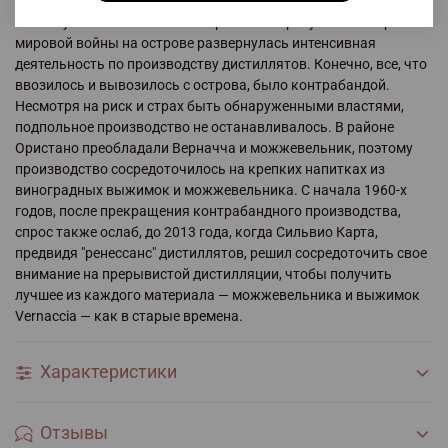
История сардинского джина — это история о запретном,
поэтому она имеет особое очарование. Сразу после Второй
мировой войны на острове развернулась интенсивная
деятельность по производству дистиллятов. Конечно, все, что
ввозилось и вывозилось с острова, было контрабандой.
Несмотря на риск и страх быть обнаруженными властями,
подпольное производство не останавливалось. В районе
Ористано преобладали Верначча и можжевельник, поэтому
производство сосредоточилось на крепких напитках из
виноградных выжимок и можжевельника. С начала 1960-х
годов, после прекращения контрабандного производства,
спрос также ослаб, до 2013 года, когда Сильвио Карта,
предвидя "ренессанс" дистиллятов, решил сосредоточить свое
внимание на прерывистой дистилляции, чтобы получить
лучшее из каждого материала — можжевельника и выжимок
Vernaccia — как в старые времена.
Характеристики
Отзывы